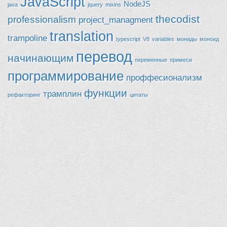
JavaScript
NodeJS
java
jquery
mixins
thecodist
professionalism
project_managment
translation
trampoline
typescript
V8
variables
монады
моноид
перевод
начинающим
переменные
примеси
программирование
проффесионализм
функции
трамплин
рефакторинг
цитаты