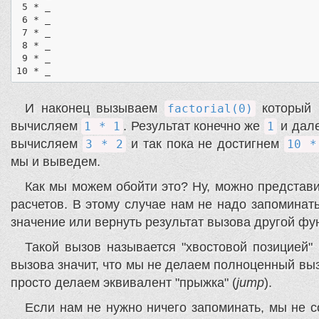
 5 * _

 6 * _

 7 * _

 8 * _

 9 * _

10 * _
И наконец вызываем
который 
factorial(0)
вычисляем
. Результат конечно же
и дал
1 * 1
1
вычисляем
и так пока не достигнем
3 * 2
10 *
мы и выведем.
Как мы можем обойти это? Ну, можно представит
расчетов. В этому случае нам не надо запоминать
значение или вернуть результат вызова другой фу
Такой вызов называется "хвостовой позицией"
вызова значит, что мы не делаем полноценный выз
просто делаем эквивалент "прыжка" (
jump
).
Если нам не нужно ничего запоминать, мы не 