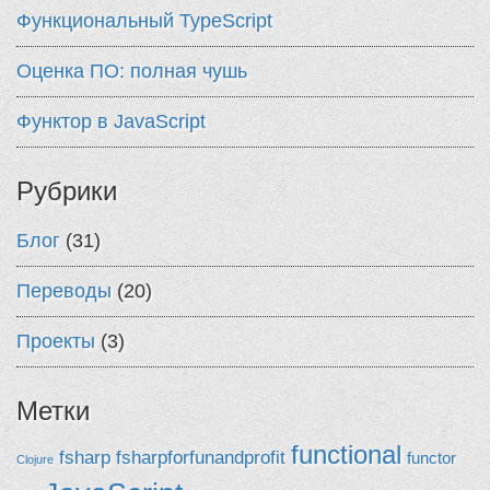
Функциональный TypeScript
Оценка ПО: полная чушь
Функтор в JavaScript
Рубрики
Блог
(31)
Переводы
(20)
Проекты
(3)
Метки
functional
fsharp
fsharpforfunandprofit
functor
Clojure