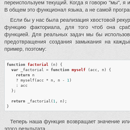
переиспользуем текущий. Когда я говорю "мы", я
В общем это функционал языка, а не самой прогр
Если бы у нас была реализация хвостовой рекур
функцию факториала, для того чтоб она сраб
функцией. Для реальных задач мы бы использо
предотвращения создания замыкания на каждый
пример, поэтому:
function
factorial
 (
n
) 
{

var
 _factorial = 
function
myself
 (
acc, n
) 
{

return
 n

    ? myself(acc * n, n - 
1
)

    : acc

  };

return
 _factorial(
1
, n);

}
Теперь наша функция возвращает значение или
этого результата.