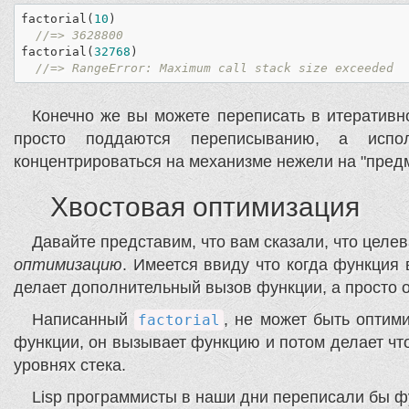
factorial(
10
)

//=> 3628800
factorial(
32768
)

//=> RangeError: Maximum call stack size exceeded
Конечно же вы можете переписать в итеративно
просто поддаются переписыванию, а испол
концентрироваться на механизме нежели на "предм
Хвостовая оптимизация
Давайте представим, что вам сказали, что цел
оптимизацию
. Имеется ввиду что когда функция 
делает дополнительный вызов функции, а просто о
Написанный
, не может быть оптими
factorial
функции, он вызывает функцию и потом делает что-
уровнях стека.
Lisp программисты в наши дни переписали бы фу