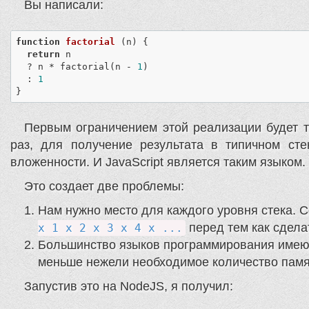
Вы написали:
function
factorial
 (
n
) 
{

return
 n

  ? n * factorial(n - 
1
)

  : 
1
}
Первым ограничением этой реализации будет т
раз, для получение результата в типичном ст
вложенности. И JavaScript является таким языком.
Это создает две проблемы:
Нам нужно место для каждого уровня стека. С
перед тем как сдела
x 1 x 2 x 3 x 4 x ...
Большинство языков программирования имеют 
меньше нежели необходимое количество памя
Запустив это на NodeJS, я получил: