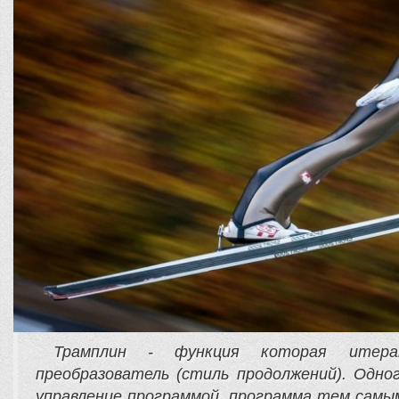
Трамплин - функция которая итера
преобразователь
(стиль продолжений). Одно
управление программой, программа тем самы