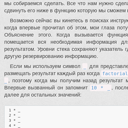
мы собираемся сделать. Все что нам нужно сдел
сдвинуть его ниже в функцию которую мы сможем 
Возможно сейчас вы кинетесь в поисках инструк
когда впервые прочитал об этом, мои глаза поту
Объяснение этого. Когда вызывается функция
помещается вся необходимая информация дл
результатом. Уровни стека сохраняют указатель 
другую резервированию информацию.
Если мы используем символ
для представлен
_
размещать результат каждый раз когда
factoria
, поэтому когда мы получим назад результат
_
Впервые вызванный он запомнит
, посл
10 * _
далее для остальных значений:
 1 * _

 2 * _

 3 * _

 4 * _
