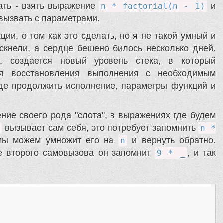
ать - взять выражение
и
n * factorial(n - 1)
вызвать с параметрами.
ции, о том как это сделать, но я не такой умный и
скнели, а сердце бешено билось несколько дней.
, создается новый уровень стека, в который
я восстановления выполнения с необходимым
где продолжить исполнение, параметры функций и
ие своего рода "слота", в выражениях где будем
вызывает сам себя, это потребует запомнить
l
n *
 мы можем умножит его на
и вернуть обратно.
n
е второго самовызова он запомнит
, и так
9 * _