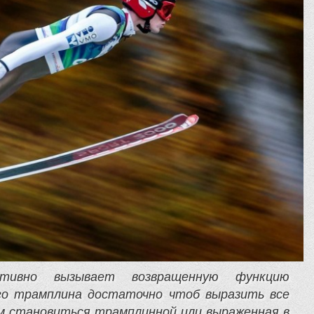
тивно вызывает возвращенную функцию
го трамплина достаточно чтоб выразить все
м становиться трамплинной или выраженная в