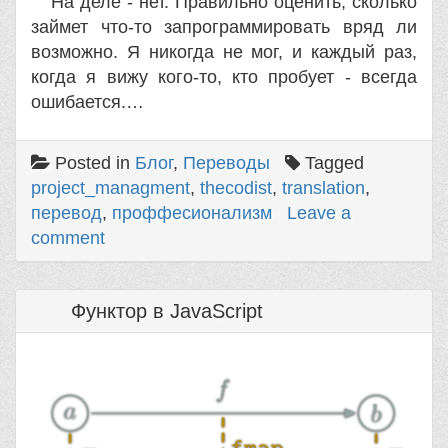
На деле - нет. Правильно оценить, сколько
займет что-то запрограммировать вряд ли
возможно. Я никогда не мог, и каждый раз,
когда я вижу кого-то, кто пробует - всегда
ошибается.…
Posted in
Блог
,
Переводы
Tagged
project_managment
,
thecodist
,
translation
,
перевод
,
проффесионализм
Leave a
comment
Функтор в JavaScript