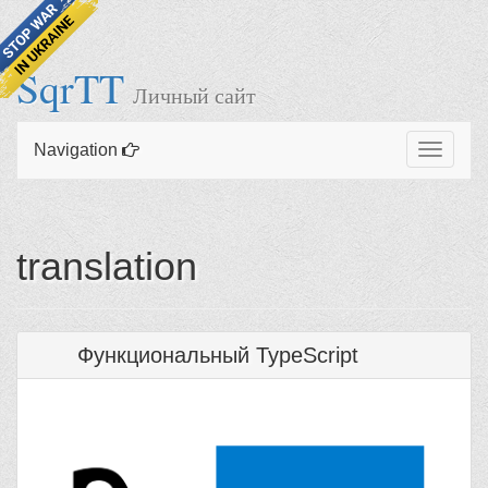
SqrTT
Личный сайт
Navigation
Toggle
naviga
Skip
to
content
translation
Функциональный TypeScript