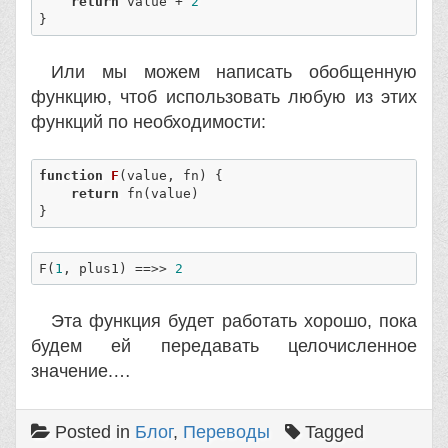
return
 value + 
2
}  
Или мы можем написать обобщенную
функцию, чтоб использовать любую из этих
функций по необходимости:
function
F
(
value, fn
) 
{  

return
 fn(value)  

}
F(
1
, plus1) ==>> 
2
Эта функция будет работать хорошо, пока
будем ей передавать целочисленное
значение.…
Posted in
Блог
,
Переводы
Tagged