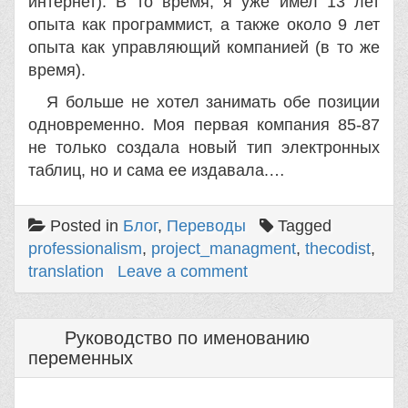
интернет). В то время, я уже имел 13 лет
опыта как программист, а также около 9 лет
опыта как управляющий компанией (в то же
время).
Я больше не хотел занимать обе позиции
одновременно. Моя первая компания 85-87
не только создала новый тип электронных
таблиц, но и сама ее издавала.…
Posted in
Блог
,
Переводы
Tagged
professionalism
,
project_managment
,
thecodist
,
translation
Leave a comment
Руководство по именованию
переменных