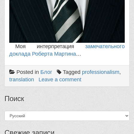
Моя интерпретация
замечательного
доклада Роберта Мартина
…
Posted in
Блог
Tagged
professionalism
,
translation
Leave a comment
Поиск
Выбрать
язык
Свежие записи